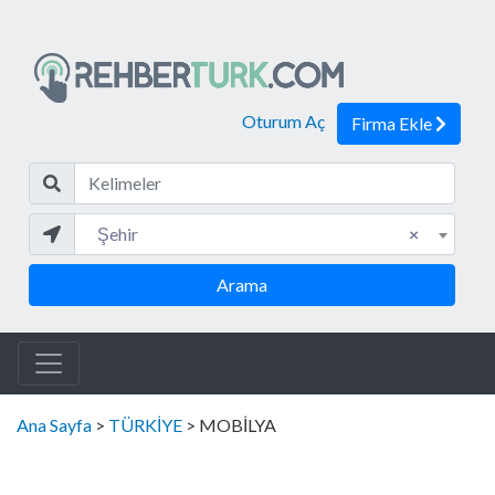
Oturum Aç
Firma Ekle
Kelim
Şehir
Şehir
×
Arama
Ana Sayfa
>
TÜRKİYE
> MOBİLYA