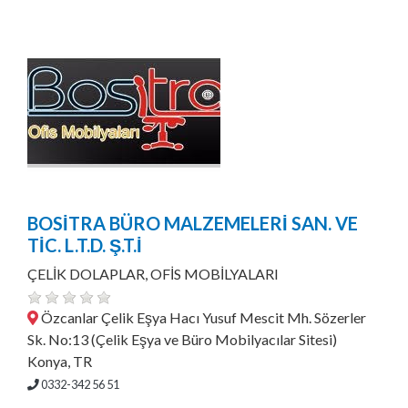
BOSİTRA BÜRO MALZEMELERİ SAN. VE
TİC. L.T.D. Ş.T.İ
ÇELİK DOLAPLAR, OFİS MOBİLYALARI
Özcanlar Çelik Eşya Hacı Yusuf Mescit Mh. Sözerler
Sk. No:13 (Çelik Eşya ve Büro Mobilyacılar Sitesi)
Konya, TR
0332-342 56 51