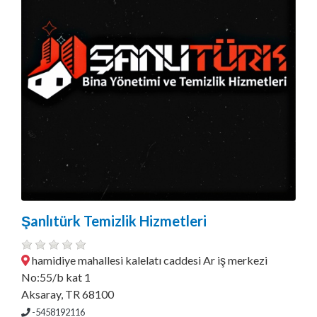
Şanlıtürk Temizlik Hizmetleri
hamidiye mahallesi kalelatı caddesi Ar iş merkezi
No:55/b kat 1
Aksaray, TR 68100
-5458192116