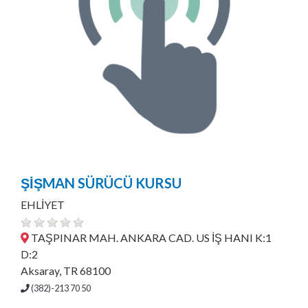
ŞİŞMAN SÜRÜCÜ KURSU
EHLİYET
TAŞPINAR MAH. ANKARA CAD. US İŞ HANI K:1
D:2
Aksaray, TR 68100
(382)-213 70 50