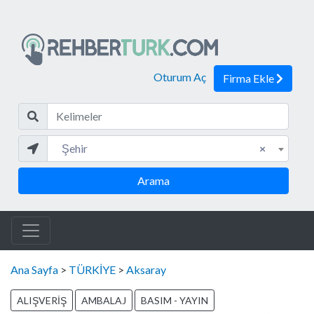
Oturum Aç
Firma Ekle
Kelim
Şehir
Şehir
×
Arama
Ana Sayfa
>
TÜRKİYE
>
Aksaray
ALIŞVERİŞ
AMBALAJ
BASIM - YAYIN