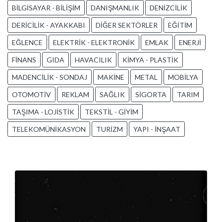
BİLGİSAYAR - BİLİŞİM
DANIŞMANLIK
DENİZCİLİK
DERİCİLİK - AYAKKABI
DİĞER SEKTÖRLER
EĞİTİM
EĞLENCE
ELEKTRİK - ELEKTRONİK
EMLAK
ENERJİ
FİNANS
GIDA
HAVACILIK
KİMYA - PLASTİK
MADENCİLİK - SONDAJ
MAKİNE
METAL
MOBİLYA
OTOMOTİV
REKLAM
SAĞLIK
SİGORTA
TARIM
TAŞIMA - LOJİSTİK
TEKSTİL - GİYİM
TELEKOMÜNİKASYON
TURİZM
YAPI - İNŞAAT