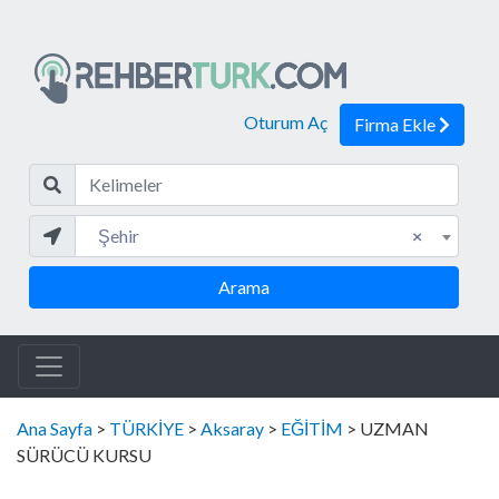
Oturum Aç
Firma Ekle
Kelim
Şehir
Şehir
×
Arama
Ana Sayfa
>
TÜRKİYE
>
Aksaray
>
EĞİTİM
> UZMAN
SÜRÜCÜ KURSU