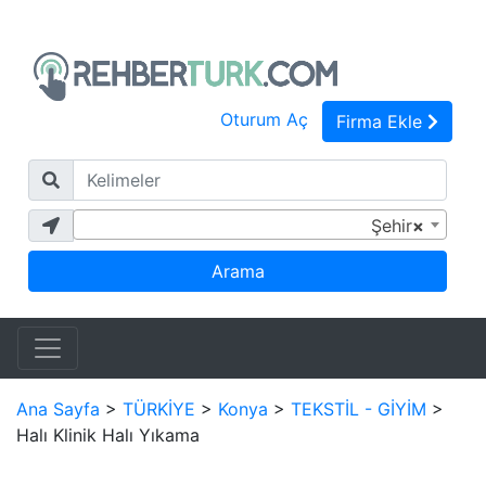
Oturum Aç
Firma Ekle
Keli
Şehi
Şehir
×
Arama
Ana Sayfa
>
TÜRKİYE
>
Konya
>
TEKSTİL - GİYİM
>
Halı Klinik Halı Yıkama