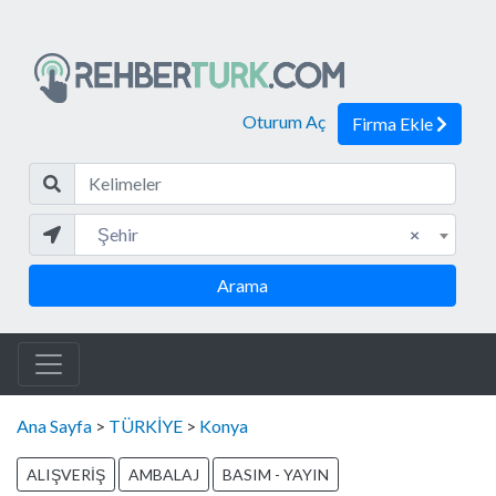
Oturum Aç
Firma Ekle
Kelim
Şehir
Şehir
×
Arama
Ana Sayfa
>
TÜRKİYE
>
Konya
ALIŞVERİŞ
AMBALAJ
BASIM - YAYIN