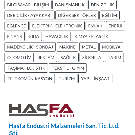
BİLGİSAYAR - BİLİŞİM
DANIŞMANLIK
DENİZCİLİK
DERİCİLİK - AYAKKABI
DİĞER SEKTÖRLER
EĞİTİM
EĞLENCE
ELEKTRİK - ELEKTRONİK
EMLAK
ENERJİ
FİNANS
GIDA
HAVACILIK
KİMYA - PLASTİK
MADENCİLİK - SONDAJ
MAKİNE
METAL
MOBİLYA
OTOMOTİV
REKLAM
SAĞLIK
SİGORTA
TARIM
TAŞIMA - LOJİSTİK
TEKSTİL - GİYİM
TELEKOMÜNİKASYON
TURİZM
YAPI - İNŞAAT
Hasfa Endüstri Malzemeleri San. Tic. Ltd.
Şti.