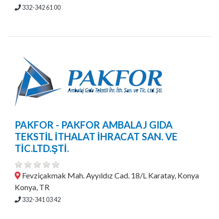
332-342 61 00
PAKFOR - PAKFOR AMBALAJ GIDA
TEKSTİL İTHALAT İHRACAT SAN. VE
TİC.LTD.ŞTİ.
Fevziçakmak Mah. Ayyıldız Cad. 18/L Karatay, Konya
Konya, TR
332-341 03 42