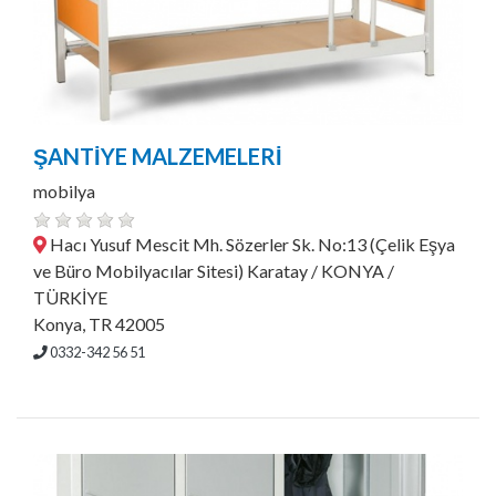
ŞANTİYE MALZEMELERİ
mobilya
Hacı Yusuf Mescit Mh. Sözerler Sk. No:13 (Çelik Eşya
ve Büro Mobilyacılar Sitesi) Karatay / KONYA /
TÜRKİYE
Konya, TR 42005
0332-342 56 51