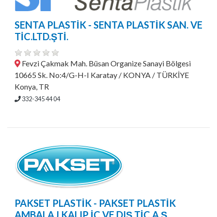
SENTA PLASTİK - SENTA PLASTİK SAN. VE
TİC.LTD.ŞTİ.
Fevzi Çakmak Mah. Büsan Organize Sanayi Bölgesi
10665 Sk. No:4/G-H-I Karatay / KONYA / TÜRKİYE
Konya, TR
332-345 44 04
PAKSET PLASTİK - PAKSET PLASTİK
AMBALAJ KALIP İÇ VE DIŞ TİC.A.Ş