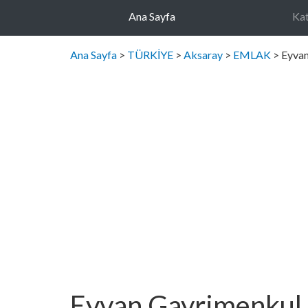
Ana Sayfa
Kat
Ana Sayfa
>
TÜRKİYE
>
Aksaray
>
EMLAK
> Eyva
Eyvan Gayrimenkul