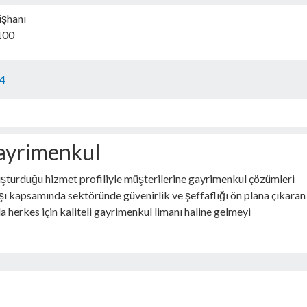
işhanı
100
74
Gayrimenkul
 oluşturduğu hizmet profiliyle müşterilerine gayrimenkul çözümleri
şı kapsamında sektöründe güvenirlik ve şeffaflığı ön plana çıkaran
a herkes için kaliteli gayrimenkul limanı haline gelmeyi