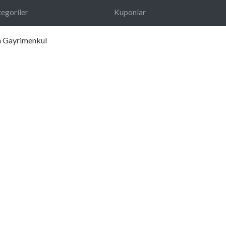
egoriler
Kuponlar
n Gayrimenkul