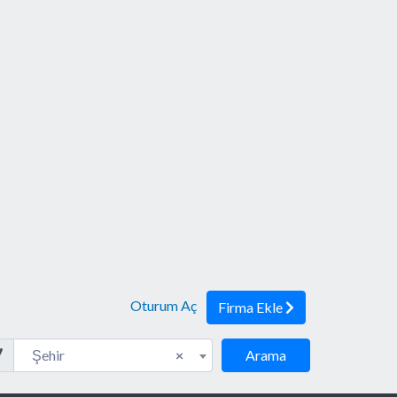
Oturum Aç
Firma Ekle
eler
Şehir
Şehir
×
Arama