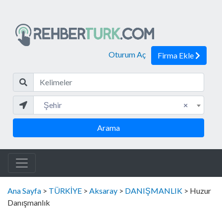
Oturum Aç
Firma Ekle
Kelim
Şehir
Şehir
×
Arama
Ana Sayfa
>
TÜRKİYE
>
Aksaray
>
DANIŞMANLIK
> Huzur
Danışmanlık