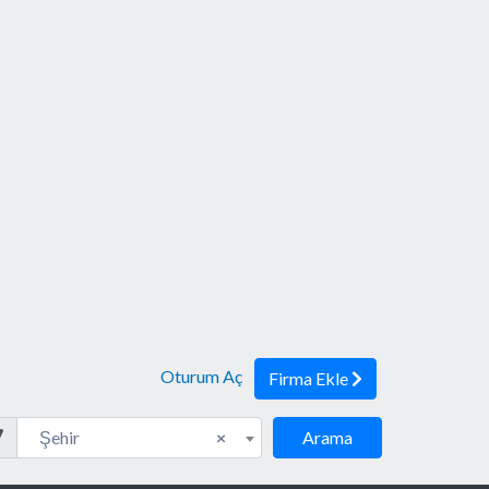
Oturum Aç
Firma Ekle
eler
Şehir
Şehir
×
Arama