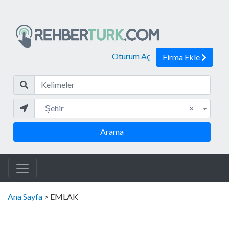
Oturum Aç
Firma Ekle
Kelim
Şehir
Şehir
×
Arama
Ana Sayfa
> EMLAK