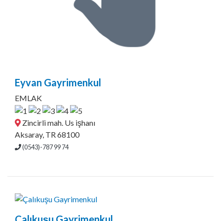
Eyvan Gayrimenkul
EMLAK
Zincirli mah. Us işhanı
Aksaray, TR 68100
(0543)-787 99 74
Çalıkuşu Gayrimenkul