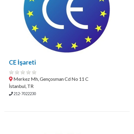
CE İşareti
Merkez Mh, Gençosman Cd No 11 C
İstanbul, TR
212-7022230