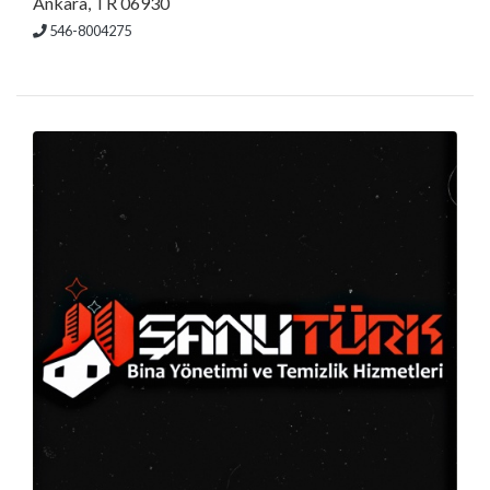
Ankara, TR 06930
546-8004275