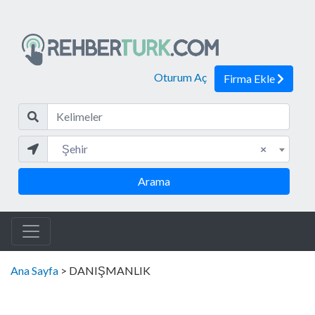
Oturum Aç
Firma Ekle
Kelim
Şehir
Şehir
×
Arama
Ana Sayfa
> DANIŞMANLIK