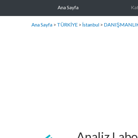
Ana Sayfa
Kat
Ana Sayfa
>
TÜRKİYE
>
İstanbul
>
DANIŞMANLI
Analiz Labo