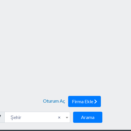
Oturum Aç
Firma Ekle
eler
Şehir
Şehir
×
Arama