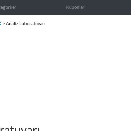
egoriler
Kuponlar
K
> Analiz Laboratuvarı
ratuvarı