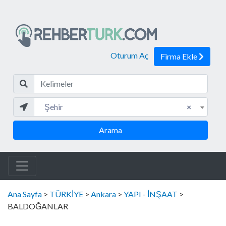
Oturum Aç
Firma Ekle
Kelim
Şehir
Şehir
×
Arama
Ana Sayfa
>
TÜRKİYE
>
Ankara
>
YAPI - İNŞAAT
>
BALDOĞANLAR