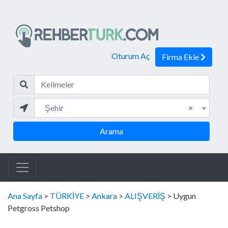
Oturum Aç
Firma Ekle
Kelim
Şehir
Şehir
×
Arama
Ana Sayfa
>
TÜRKİYE
>
Ankara
>
ALIŞVERİŞ
> Uygun
Petgross Petshop